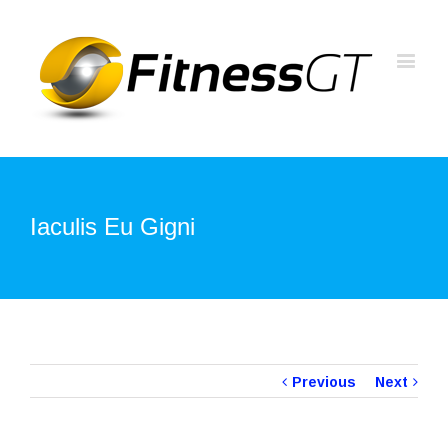
Iaculis Eu Gigni
Previous
Next