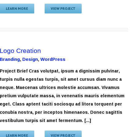
LEARN MORE
VIEW PROJECT
Logo Creation
Branding
,
Design
,
WordPress
Project Brief Cras volutpat, ipsum a dignissim pulvinar,
turpis nulla egestas turpis, sit amet cursus diam nunc a
neque. Maecenas ultrices molestie accumsan. Vivamus
pretium vulputate massa, in venenatis mauris elementum
eget. Class aptent taciti sociosqu ad litora torquent per
conubia nostra, per inceptos himenaeos. Donec sagittis
vestibulum turpis sit amet fermentum. [...]
LEARN MORE
VIEW PROJECT