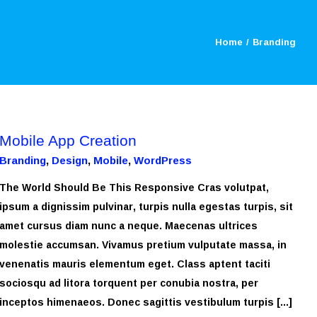
Home
/
Branding
Mobile App Creation
Branding
,
Design
,
Mobile
,
WordPress
The World Should Be This Responsive Cras volutpat,
ipsum a dignissim pulvinar, turpis nulla egestas turpis, sit
amet cursus diam nunc a neque. Maecenas ultrices
molestie accumsan. Vivamus pretium vulputate massa, in
venenatis mauris elementum eget. Class aptent taciti
sociosqu ad litora torquent per conubia nostra, per
inceptos himenaeos. Donec sagittis vestibulum turpis [...]