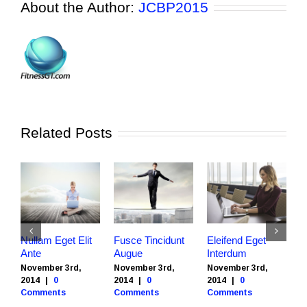
About the Author:
JCBP2015
Related Posts
Nullam Eget Elit
Fusce Tincidunt
Eleifend Eget
C
Ante
Augue
Interdum
I
November 3rd,
November 3rd,
November 3rd,
N
2014
|
0
2014
|
0
2014
|
0
2
Comments
Comments
Comments
C