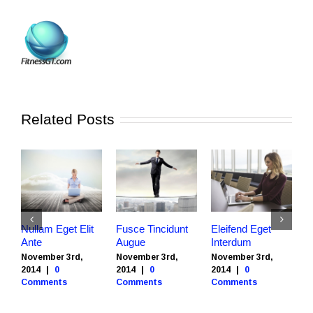
Related Posts
Nullam Eget Elit
Fusce Tincidunt
Eleifend Eget
C
Ante
Augue
Interdum
I
November 3rd,
November 3rd,
November 3rd,
N
2014
|
0
2014
|
0
2014
|
0
2
Comments
Comments
Comments
C