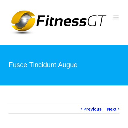
Fusce Tincidunt Augue
Previous
Next