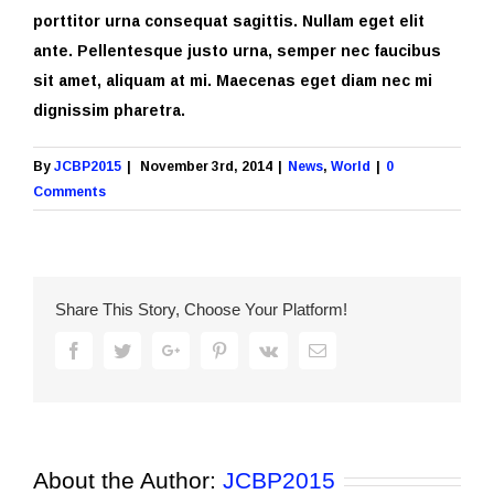
porttitor urna consequat sagittis. Nullam eget elit
ante. Pellentesque justo urna, semper nec faucibus
sit amet, aliquam at mi. Maecenas eget diam nec mi
dignissim pharetra.
By
JCBP2015
|
November 3rd, 2014
|
News
,
World
|
0
Comments
Share This Story, Choose Your Platform!
Facebook
Twitter
Google+
Pinterest
Vk
Email
About the Author:
JCBP2015