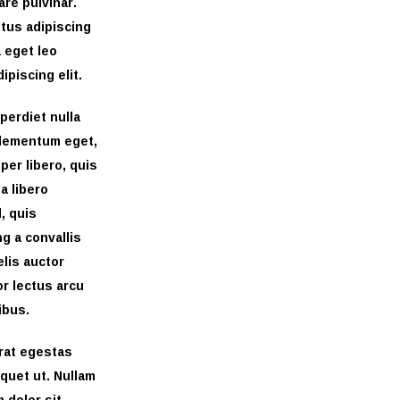
are pulvinar.
tus adipiscing
 eget leo
piscing elit.
perdiet nulla
 elementum eget,
per libero, quis
a libero
, quis
ng a convallis
elis auctor
or lectus arcu
ibus.
erat egestas
liquet ut. Nullam
 dolor sit