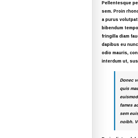
Pellentesque pel
sem. Proin rhonc
a purus volutpat
bibendum tempor.
fringilla diam f
dapibus eu nunc.
odio mauris, con
interdum ut, susc
Donec vo
quis mau
euismod.
fames ac
sem euis
noibh. V