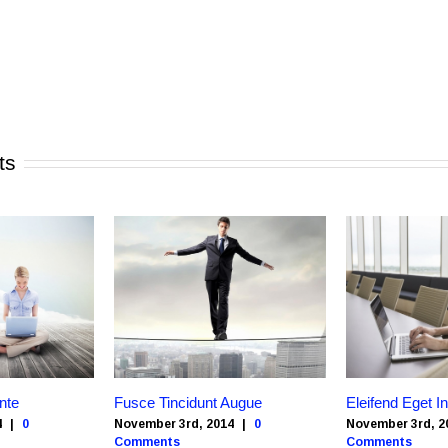
ts
nte
Fusce Tincidunt Augue
Eleifend Eget I
4
|
0
November 3rd, 2014
|
0
November 3rd, 2
Comments
Comments