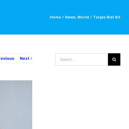
Home
/
News
,
World
/
Turpis Nisl Sit
revious
Next