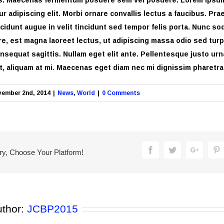
r adipiscing elit. Morbi ornare convallis lectus a faucibus. Pra
ncidunt augue in velit tincidunt sed tempor felis porta. Nunc so
e, est magna laoreet lectus, ut adipiscing massa odio sed turp
onsequat sagittis. Nullam eget elit ante. Pellentesque justo ur
t, aliquam at mi. Maecenas eget diam nec mi dignissim pharetra
ember 2nd, 2014
|
News
,
World
|
0 Comments
Facebook
Twitter
Google
P
ry, Choose Your Platform!
uthor:
JCBP2015