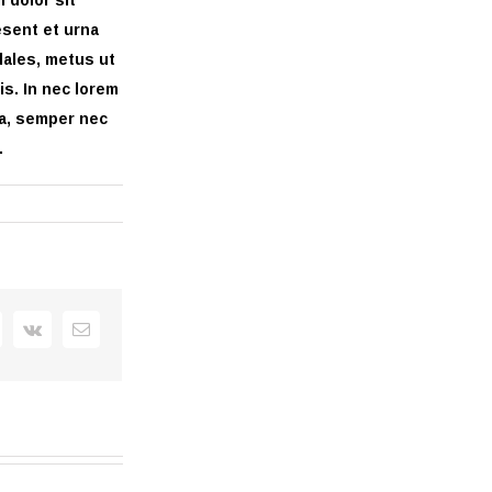
esent et urna
dales, metus ut
is. In nec lorem
na, semper nec
.
+
interest
Vk
Email