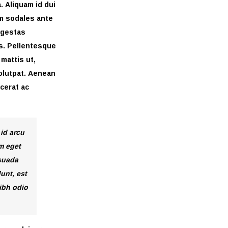
. Aliquam id dui
um sodales ante
egestas
us. Pellentesque
 mattis ut,
volutpat. Aenean
acerat ac
 id arcu
m eget
esuada
unt, est
nibh odio