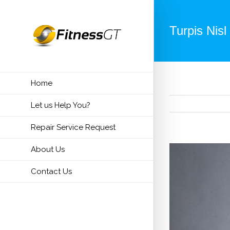
Turpis Nisl 
Home
Let us Help You?
Repair Service Request
View
About Us
Larger
Contact Us
Image