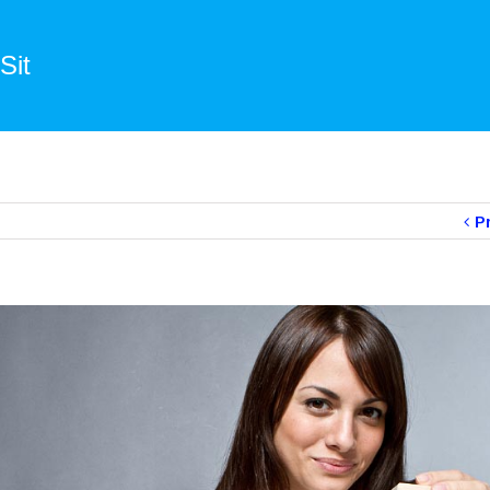
Sit
P