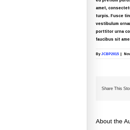
amet, consectetu
turpis. Fusce ti
vestibulum ornar
porttitor urna c
faucibus sit ame
By
JCBP2015
|
Nov
Share This Sto
About the A