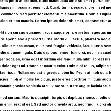
ortis justo at pretium. Nunc malesuada ante sit amet purus orn
dignissim ipsum at euismod. Curabitur malesuada lorem sed me
m commodo. Sed porttitor elementum elementum. Proin eu ligula
les et non mauris. Lorem ipsum dolor sit amet, consectetur adi
elit non cursus euismod, lacus augue ornare metus, egestas im
. Suspendisse a pharetra urna. Morbi dui lectus, pharetra nec
i. Aliquam accumsan, nulla sed feugiat vehicula, lacus justo sem
 odio sit amet ligula. Duis dapibus fermentum orci, nec malesuad
ger sodales, urna eget interdum eleifend, nulla nibh laoreet nisl
 dolor eget mi. Donec at mauris enim. Duis nisi tellus, adipisci
itae risus. Nullam molestie gravida lobortis. Proin ut nibh quis f
icies, nibh at mollis faucibus, justo eros porttitor mi, quis auct
ivamus gravida vehicula arcu, vitae vulputate augue lacinia fauc
smod cursus. Mauris suscipit, turpis ut dapibus rhoncus, odio 
udin enim erat id est. Sed auctor gravida arcu, nec fringilla orci a
s. Maecenas fermentum posuere sem vel posuere. Lorem ipsum