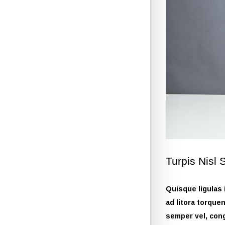
Turpis Nisl S
Quisque ligulas i
ad litora torque
semper vel, congu