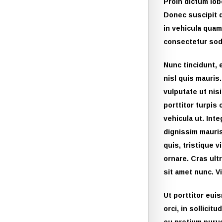
Proin dictum lob
Donec suscipit 
in vehicula qua
consectetur soda
Nunc tincidunt, 
nisl quis mauris
vulputate ut nis
porttitor turpis
vehicula ut. Inte
dignissim mauris
quis, tristique v
ornare. Cras ultr
sit amet nunc. V
Ut porttitor eui
orci, in sollicit
eu pretium puru