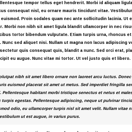
lentesque tempor tellus eget hendrerit. Morbi id aliquam ligula
us consequat nisl, eu ornare mauris tincidunt vitae. Vestibul
 euismod. Proin sodales quam nec ante sollicitudin lacinia. Ut 
 Morbi non nibh sit amet ligula blandit ullamcorper in nec ris
aucibus tortor bibendum vulputate. Etiam turpis urna, rhoncus et
 Nunc sed aliquet nisi. Nullam ut magna non lacus adipiscing 
sectetur quis consequat quis, blandit a nunc. Sed orci erat, pl
ipit eu augue. Nunc vitae mi tortor. Ut vel justo quis et libero.
lutpat nibh sit amet libero ornare non laoreet arcu luctus. Donec
ris euismod placerat sit amet ut metus. Sed imperdiet fringilla se
 Pellentesque habitant morbi tristique senectus et netus et mal
 turpis egestas. Pellentesque adipiscing, neque ut pulvinar tincid
mod odio, eu ullamcorper turpis nisl sit amet velit. Nullam vitae 
estibulum ut est augue, in varius purus.