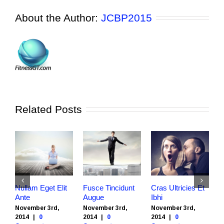
About the Author:
JCBP2015
Related Posts
Nullam Eget Elit
Fusce Tincidunt
Cras Ultricies Et
F
Ante
Augue
Ibhi
A
November 3rd,
November 3rd,
November 3rd,
N
2014
|
0
2014
|
0
2014
|
0
2