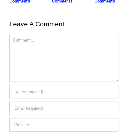
Comments
Comments
Comments
C
Leave A Comment
Comment