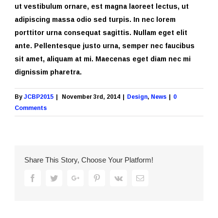
ut vestibulum ornare, est magna laoreet lectus, ut
adipiscing massa odio sed turpis. In nec lorem
porttitor urna consequat sagittis. Nullam eget elit
ante. Pellentesque justo urna, semper nec faucibus
sit amet, aliquam at mi. Maecenas eget diam nec mi
dignissim pharetra.
By
JCBP2015
|
November 3rd, 2014
|
Design
,
News
|
0
Comments
Share This Story, Choose Your Platform!
Facebook
Twitter
Google+
Pinterest
Vk
Email